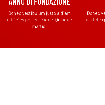
ANNO DI FONDAZIONE
Donec vestibulum justo a diam
Donec ve
ultricies pel lentesque. Quisque
ultricies
mattis.