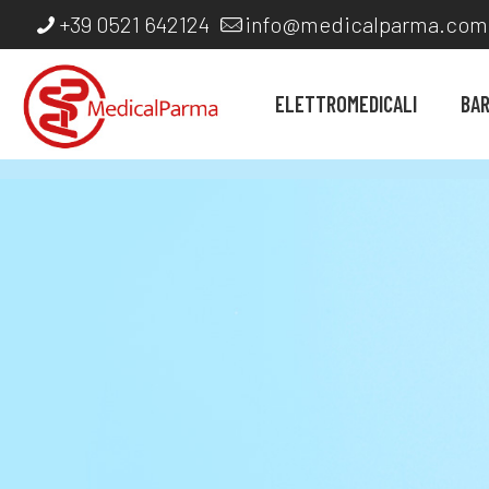
+39 0521 642124
info@medicalparma.com
ELETTROMEDICALI
BA