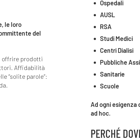
Ospedali
AUSL
, le loro
RSA
committente del
Studi Medici
Centri Dialisi
offrire prodotti
Pubbliche Ass
tori. Affidabilità
Sanitarie
e “solite parole”:
da.
Scuole
Ad ogni esigenza 
ad hoc.
PERCHÉ DOV