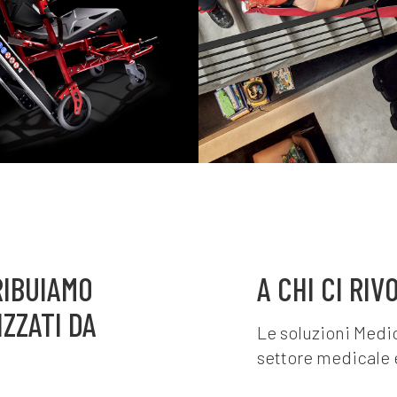
 SUPERA LE
COMODO 
BARRIERE
RESISTENT
ITETTONICHE,
TEMPO STE
 COMFORT E
ICUREZZA.
RIBUIAMO
A CHI CI RI
ZZATI DA
Le soluzioni Medic
settore medicale 