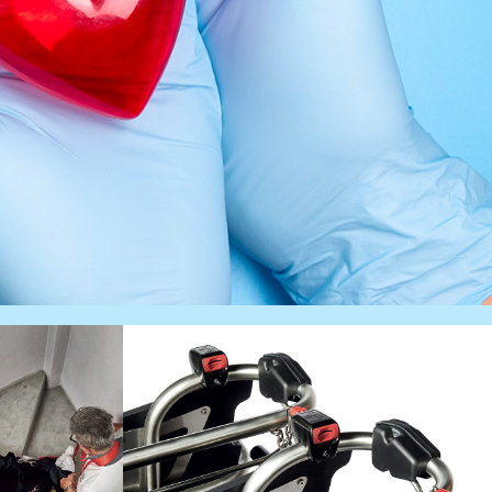
MOBILITÀ
ASSISTITA
O,
LA MOBILITÀ A
NARIO
CORTO RAGGIO CHE
SCA LE