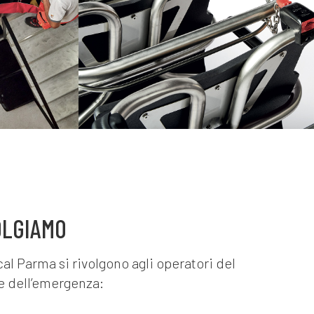
PERMETTE DI
E
SPOSTARSI CON
E AL
FACILITÀ DOVE
SSO
PRIMA NON ERA
POSSIBILE
VOLGIAMO
al Parma si rivolgono agli operatori del
e dell’emergenza: