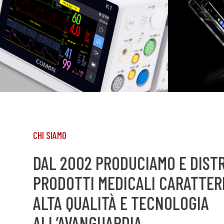
D’ECCELLENZA,
PER
AFFIDABILI E
SEMPLICI DA
ARCH
UTILIZZARE
CON
S
CHI SIAMO
DAL 2002 PRODUCIAMO E DIST
PRODOTTI MEDICALI CARATTERI
ALTA QUALITÀ E TECNOLOGIA
ALL’AVANGUARDIA.