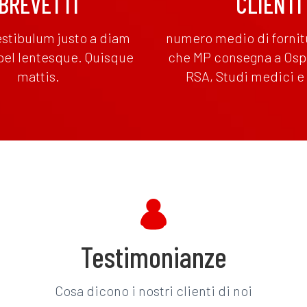
BREVETTI
CLIENTI
stibulum justo a diam
numero medio di fornit
 pel lentesque. Quisque
che MP consegna a Ospe
mattis.
RSA, Studi medici e
Testimonianze
Cosa dicono i nostri clienti di noi