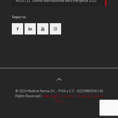
REAS | 22° Salone Internazionale dell’Emergenza 2023
Seguici su:
© 2024 Medical Parma Srl. - P.IVA e C.F.: 02221860345 | All
Rights Reserved |
Note Legali & Credits
-
Privacy & Cookies
Policy