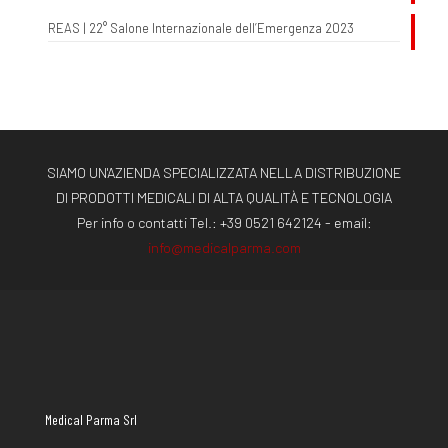
REAS | 22° Salone Internazionale dell’Emergenza 2023
SIAMO UN'AZIENDA SPECIALIZZATA NELLA DISTRIBUZIONE
DI PRODOTTI MEDICALI DI ALTA QUALITÀ E TECNOLOGIA
Per info o contatti Tel.:
+39 0521 642124
- email:
info@medicalparma.com
Medical Parma Srl