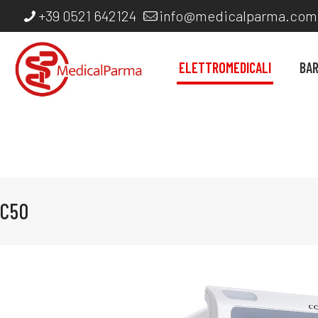
+39 0521 642124
info@medicalparma.com
ELETTROMEDICALI
BA
C50