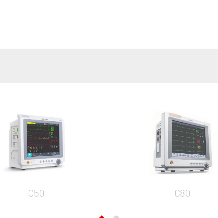
C50
C80