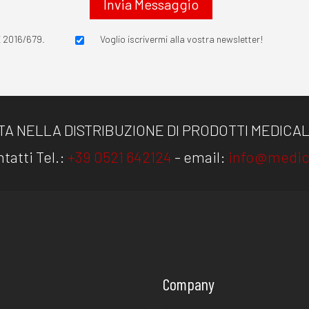
E 2016/679.
Voglio iscrivermi alla vostra newsletter!
TA NELLA DISTRIBUZIONE DI PRODOTTI MEDICALI
tatti Tel.:
+39 0521 642124
- email:
info@medic
Company