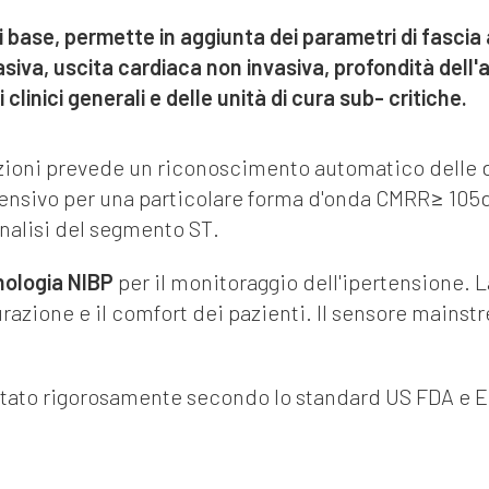
di base, permette in aggiunta dei parametri di fascia
siva, uscita cardiaca non invasiva, profondità dell'
linici generali e delle unità di cura sub- critiche.
zioni prevede un riconoscimento automatico delle 
tensivo per una particolare forma d'onda CMRR≥ 105d
'analisi del segmento ST.
ologia NIBP
per il monitoraggio dell'ipertensione. L
urazione e il comfort dei pazienti. Il sensore mains
tato rigorosamente secondo lo standard US FDA e EU