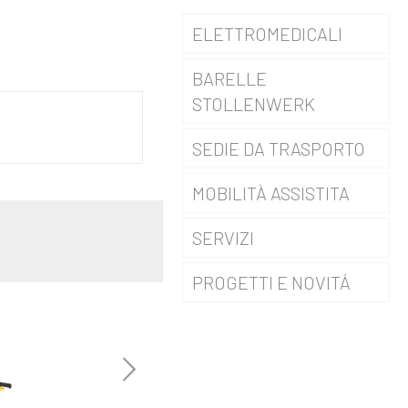
ELETTROMEDICALI
BARELLE
DEFIBRILAZIONE
STOLLENWERK
MASSAGGIATORE
SEDIE DA TRASPORTO
CARDIACO
MOBILITÀ ASSISTITA
MONITORAGGIO
SEDIE PORTANTINE
SERVIZI
VENTILATORE
SEDIE DA
POLMONARE
TRASPORTO
PROGETTI E NOVITÁ
ASSISTENZA
STOLLENWERK
TECNICA
ECG
EVENTI E FIERE
TELO SCENDISCALE
CONTATTI
NOVITÁ