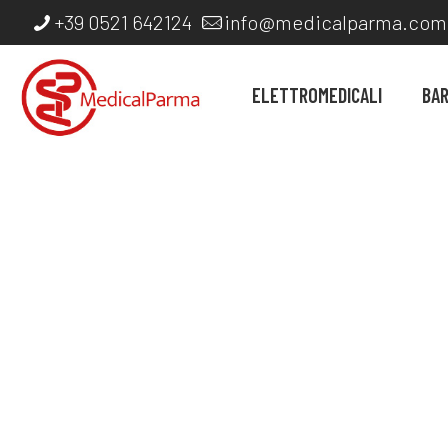
+39 0521 642124
info@medicalparma.com
ELETTROMEDICALI
BA