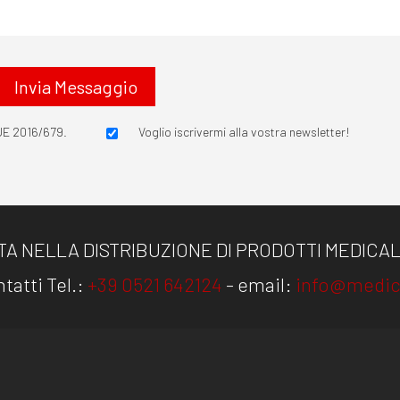
UE 2016/679.
Voglio iscrivermi alla vostra newsletter!
TA NELLA DISTRIBUZIONE DI PRODOTTI MEDICALI
tatti Tel.:
+39 0521 642124
- email:
info@medic