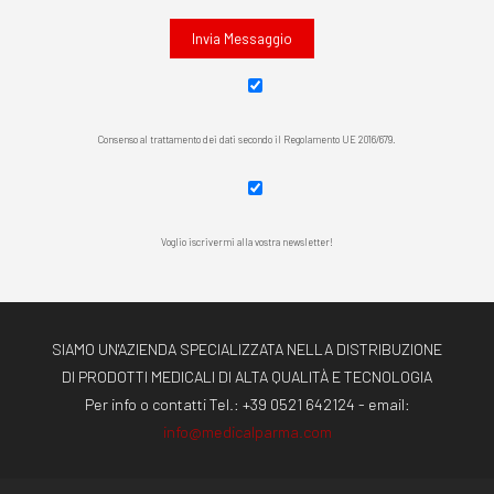
Consenso al trattamento dei dati secondo il Regolamento UE 2016/679.
Voglio iscrivermi alla vostra newsletter!
SIAMO UN'AZIENDA SPECIALIZZATA NELLA DISTRIBUZIONE
DI PRODOTTI MEDICALI DI ALTA QUALITÀ E TECNOLOGIA
Per info o contatti Tel.:
+39 0521 642124
- email:
info@medicalparma.com